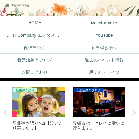
HOME
Live information
L・R Company エンタメ体験
YouTube
配信曲紹介
新曲弾き語り
音楽活動＆ブログ
過去のイベント情報
お問い合わせ
親父とドライブ
新曲弾き語り
音楽活動＆ブログ
Li
新曲弾き語り№1【泣いた
豊橋市バークレイに歌いに
O
り笑ったり】
行きます。