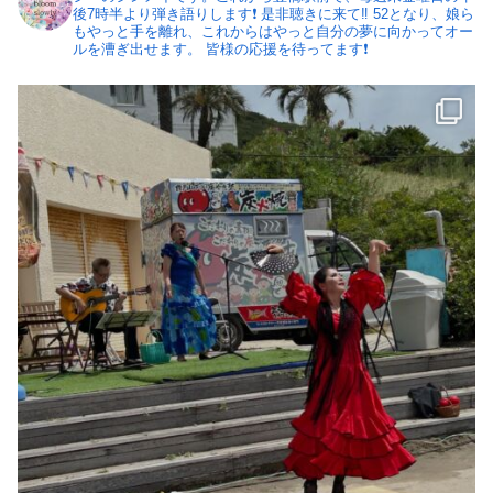
後7時半より弾き語りします❗️ 是非聴きに来て‼️
52となり、娘ら
もやっと手を離れ、これからはやっと自分の夢に向かってオー
ルを漕ぎ出せます。
皆様の応援を待ってます❗️