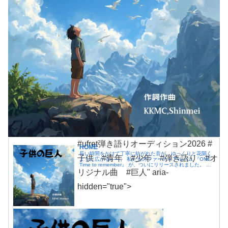
#ufret弾き語りオーディション2026 #
HOME
長い時間をかけて丁寧に紡がれた音が、ゆっくりと花開く
子供 #青年 #少年 #弾き語り #オ
ように広がる――。 私たちのファーストアルバム 『ONE
Time to remember』 が、ついにリリースされました。 こ
のアルバムには、これまで積み上げてきた想いと音楽への
リジナル曲 #巨人" aria-
情熱が詰まっています。
hidden="true">