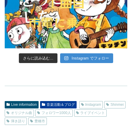
さらに読み込む...
Instagram でフォロー
Live information
音楽活動＆ブログ
Instagram
Shinmei
オリジナル曲
フォロワー1000人
ライブイベント
弾き語り
豊橋市