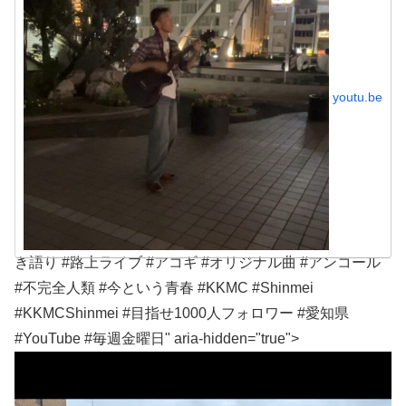
youtu.be
き語り #路上ライブ #アコギ #オリジナル曲 #アンコール
#不完全人類 #今という青春 #KKMC #Shinmei
#KKMCShinmei #目指せ1000人フォロワー #愛知県
#YouTube #毎週金曜日" aria-hidden="true">