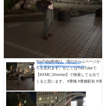
YouTube動画は、僕のホームページか
https://www.youtube.com/watch?
v=HsXh5mkaVi0&feature=youtu.be
らも見れます。もしくはYouTubeで
【KKMC,Shinmei】で検索しても出て
くると思います。 #豊橋 #豊橋駅前 #弾