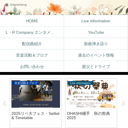
HOME
Live information
L・R Company エンタメ体験
YouTube
配信曲紹介
新曲弾き語り
音楽活動＆ブログ
過去のイベント情報
お問い合わせ
親父とドライブ
音楽活動＆ブログ
Live information
Li
2025リベ大フェス・Setlist
OHASHI繩手 秋の祭典
S
& Timetable
2025