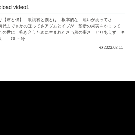
load video1
より【君と僕】 歌詞君と僕とは 根本的な 違いがあってさ
時代までさかのぼってさアダムとイブが 禁断の果実をかじって
世に 抱き合うために生まれたさ当然の事さ とりあえず キ
 Oh～冷...
2023.02.11