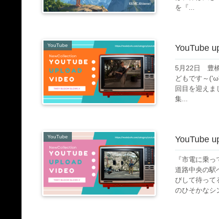
を『...
YouTube
YouTube u
5月22日 
どもです～('ω
回目を迎えま
集...
YouTube
YouTube up
『市電に乗って
道路中央の
びして待って
のひそかなシン