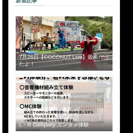
新着記事
7月26日【COCONUT Live】最高だっ
たよ！
L・R Company エンタメ体験