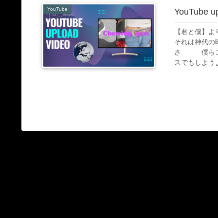
YouTube
YouTube up
【君と僕】
それは神代の
さ 僕らこの
スでもしようよ