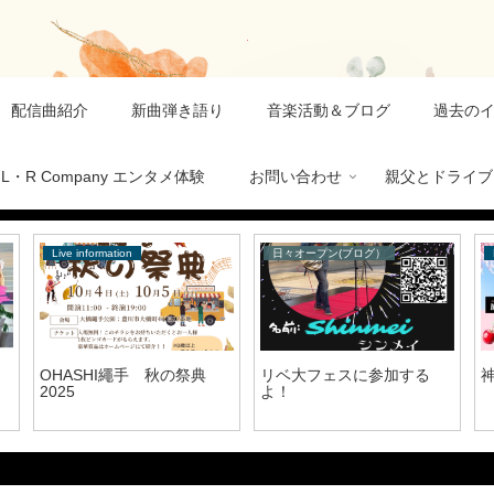
配信曲紹介
新曲弾き語り
音楽活動＆ブログ
過去の
L・R Company エンタメ体験
お問い合わせ
親父とドライブ
Live information
日々オープン(ブログ）
OHASHI繩手 秋の祭典
リベ大フェスに参加する
神
2025
よ！