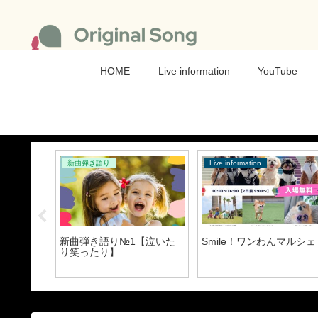
HOME
Live information
YouTube
新曲弾き語り
Live information
etlist
新曲弾き語り№1【泣いた
Smile！ワンわんマルシェ
り笑ったり】