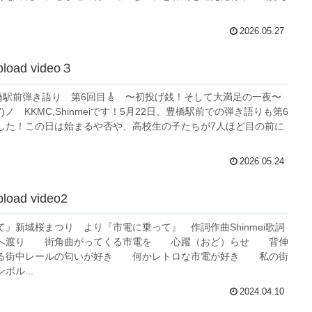
2026.05.27
pload video３
豊橋駅前弾き語り 第6回目🎸 〜初投げ銭！そして大満足の一夜〜
')ノ KKMC,Shinmeiです！5月22日、豊橋駅前での弾き語りも第6
した！この日は始まるや否や、高校生の子たちが7人ほど目の前に
2026.05.24
load video2
』新城桜まつり より『市電に乗って』 作詞作曲Shinmei歌詞
駅へ渡り 街角曲がってくる市電を 心躍（おど）らせ 背伸
る街中レールの匂いが好き 何かレトロな市電が好き 私の街
ボル...
2024.04.10