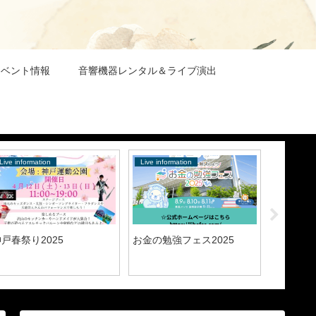
イベント情報
音響機器レンタル＆ライブ演出
Live information
Live information
戸春祭り2025
お金の勉強フェス2025
使用（レ
の一覧（