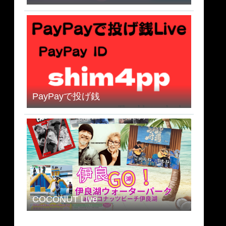
PayPayで投げ銭
COCONUT Live