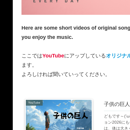
Here are some short videos of original son
you enjoy the music.
ここでは
YouTube
にアップしている
オリジナ
ます。
よろしければ聞いていってください。
YouTube
子供の巨人
どもです～('ω
ョン2026
は、体は大き