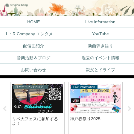
HOME
Live information
L・R Company エンタメ体験
YouTube
配信曲紹介
新曲弾き語り
音楽活動＆ブログ
過去のイベント情報
お問い合わせ
親父とドライブ
日々オープン(ブログ）
Live information
st
リベ大フェスに参加する
神戸春祭り2025
P
よ！