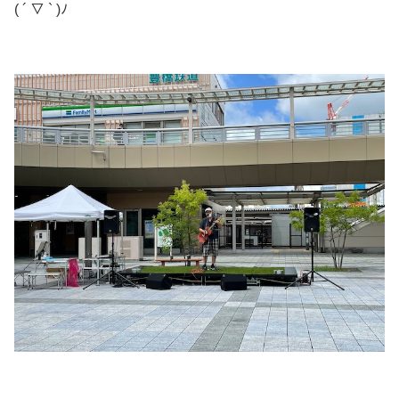
( ´ ▽ ` )ﾉ