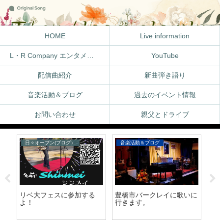
HOME
Live information
L・R Company エンタメ体験
YouTube
配信曲紹介
新曲弾き語り
音楽活動＆ブログ
過去のイベント情報
お問い合わせ
親父とドライブ
日々オープン(ブログ）
音楽活動＆ブログ
リベ大フェスに参加する
豊橋市バークレイに歌いに
使
よ！
行きます。
の