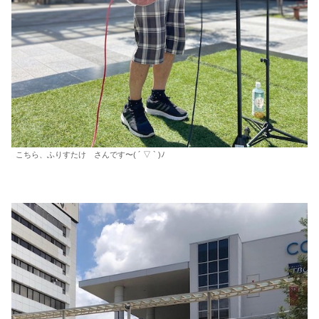
こちら、ふりすたけ さんです〜( ´ ▽ ` )ﾉ