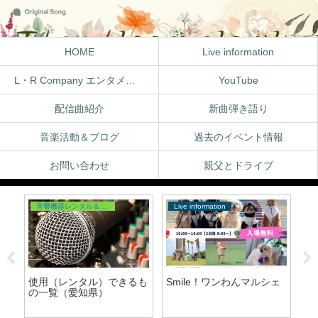
HOME
Live information
L・R Company エンタメ体験
YouTube
配信曲紹介
新曲弾き語り
音楽活動＆ブログ
過去のイベント情報
お問い合わせ
親父とドライブ
音響機器レンタル＆ライブ演出
Live information
Y
使用（レンタル）できるも
Smile！ワンわんマルシェ
Yo
の一覧（愛知県）